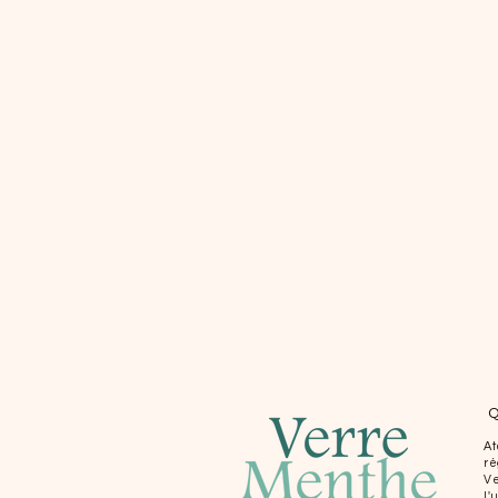
Q
At
ré
Ve
l'