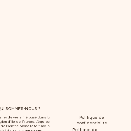
UI SOMMES-NOUS ?
Politique de
elier de verre filé basé dans la
gion d'Ile-de-France. L'équipe
confidentialité
rre Menthe prône le fait-main,
Politique de
unicité de chacune de ses