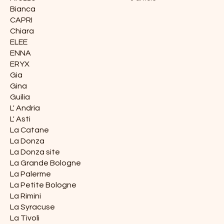
Bianca
CAPRI
Chiara
ELEE
ENNA
ERYX
Gia
Gina
Guilia
L' Andria
L' Asti
La Catane
La Donza
La Donza site
La Grande Bologne
La Palerme
La Petite Bologne
La Rimini
La Syracuse
La Tivoli