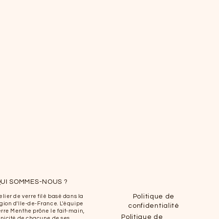
UI SOMMES-NOUS ?
Politique de
elier de verre filé basé dans la
gion d'Ile-de-France. L'équipe
confidentialité
rre Menthe prône le fait-main,
Politique de
unicité de chacune de ses