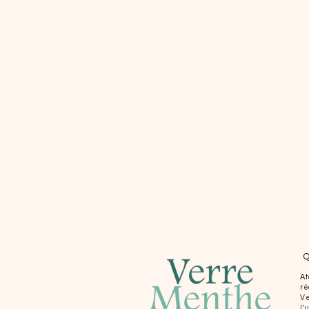
Q
At
ré
Ve
l'