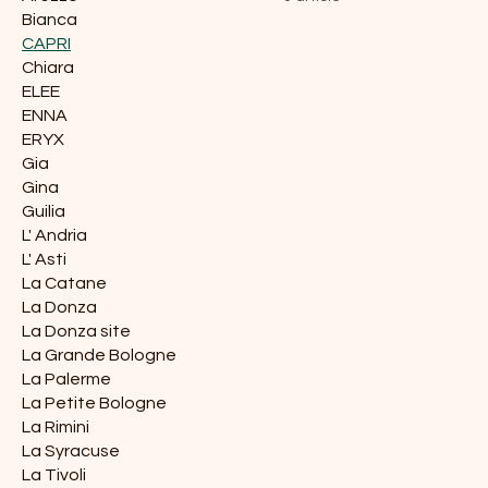
Bianca
CAPRI
Chiara
ELEE
ENNA
ERYX
Gia
Gina
Guilia
L' Andria
L' Asti
La Catane
La Donza
La Donza site
La Grande Bologne
La Palerme
La Petite Bologne
La Rimini
La Syracuse
La Tivoli